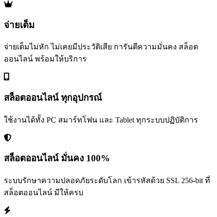
จ่ายเต็ม
จ่ายเต็มไม่หัก ไม่เคยมีประวัติเสีย การันตีความมั่นคง สล็อต
ออนไลน์ พร้อมให้บริการ
สล็อตออนไลน์ ทุกอุปกรณ์
ใช้งานได้ทั้ง PC สมาร์ทโฟน และ Tablet ทุกระบบปฏิบัติการ
สล็อตออนไลน์ มั่นคง 100%
ระบบรักษาความปลอดภัยระดับโลก เข้ารหัสด้วย SSL 256-bit ที่
สล็อตออนไลน์ มีให้ครบ