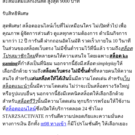
สะสมแต้มแลกเงินสด สูงสุด 9000 บาท
รับสิทธิพิเศษ
สุดพิเศษ! สล็อตออนไลน์เว็บที่ไม่เหมือนใคร ไม่เปิดทั่วไป เพื่อ
คุณภาพ ผู้จัดการส่วนตัว ดูแลทุกความต้องการ ดำเนินกิจการ
มากว่า 12 ปี การันตี ฝากถอนอัตโนมัติ รวดเร็วภายใน 10 วินาที
ในส่วนของสล็อตเว็บตรง ไม่มีขั้นต่ำรวมไว้ที่นี่แล้ว รวมถึง
สล็อต
โปรสมาชิกใหม่
ที่หลายคนให้ความสนใจ โดยเฉพาะ
สล็อต ka
gaming
ที่กำลังเป็นที่นิยม นอกจากนี้ยังมี
สล็อต simpleplay
ให้
เลือกอีกด้วย รวมถึง
สล็อตเว็บตรง ไม่มีขั้นต่ำ
ที่หลายคนให้ความ
สนใจ สำหรับ
เล่นสล็อตให้ได้เงิน
นั้นมีความโดดเด่น สำหรับ
เว็บ
สล็อตแนะนำ
นั้นมีความโดดเด่น ไม่ว่าจะเป็นสล็อตรางวัลใหญ่
หรือรูปแบบอื่นๆ นอกจากนี้ยังมีเทคนิคสล็อตให้เลือกอีกด้วย
สำหรับ
สล็อตรีวิว
นั้นมีความโดดเด่น ทุกบริการพร้อมให้ใช้งาน
ที่
สล็อตออนไลน์
ซึ่งเปิดให้บริการตลอด 24 ชั่วโมง
STARZSACTIVATE การันตีความปลอดภัยและความมั่นคง
ทางการเงิน อีกทั้ง
m98 ทางเข้า
ก็มีโปรโมชั่นดีๆ ให้เลือกเยอะ