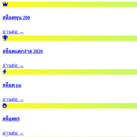
สล็อตทุน 200
อ่านต่อ →
สล็อตแตกง่าย 2026
อ่านต่อ →
สล็อต pp
อ่านต่อ →
สล็อต69
อ่านต่อ →