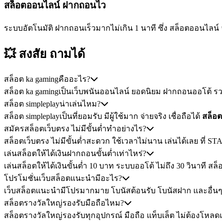
สล็อตออนไลน์ ฝากถอนไว
ระบบอัตโนมัติ ฝากถอนเร็วมากไม่เกิน 1 นาที ซึ่ง สล็อตออนไลน์ จ
💥 สงสัย
ถามได้
สล็อต ka gamingคืออะไร?
สล็อต ka gamingเป็นเว็บพนันออนไลน์ ยอดนิยม ฝากถอนออโต้ ร
สล็อต simpleplayน่าเล่นไหม?
สล็อต simpleplayเป็นที่ยอมรับ มีผู้ใช้มาก จ่ายจริง เชื่อถือได้
สล็อ
สมัครสล็อตเว็บตรง ไม่มีขั้นต่ำทำอย่างไร?
สล็อตเว็บตรง ไม่มีขั้นต่ำสะดวก ใช้เวลาไม่นาน เล่นได้เลย ที่
เล่นสล็อตให้ได้เงินฝากถอนขั้นต่ำเท่าไหร่?
เล่นสล็อตให้ได้เงินขั้นต่ำ 10 บาท ระบบออโต้ ไม่ถึง 30 วินาที ส
โปรโมชั่นเว็บสล็อตแนะนำมีอะไร?
เว็บสล็อตแนะนำมีโปรมากมาย โบนัสต้อนรับ โบนัสฝาก และอื่น
สล็อตรางวัลใหญ่รองรับมือถือไหม?
สล็อตรางวัลใหญ่รองรับทุกอุปกรณ์ มือถือ แท็บเล็ต ไม่ต้องโห