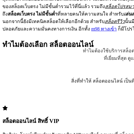
ของสล็อตเว็บตรง ไม่มีขั้นต่ำรวมไว้ที่นี่แล้ว รวมถึง
สล็อตโปรสมา
ถึง
สล็อตเว็บตรง ไม่มีขั้นต่ำ
ที่หลายคนให้ความสนใจ สำหรับ
เล่นส
นอกจากนี้ยังมีเทคนิคสล็อตให้เลือกอีกด้วย สำหรับ
สล็อตรีวิว
นั้น
ปลอดภัยและความมั่นคงทางการเงิน อีกทั้ง
m98 ทางเข้า
ก็มีโปรโ
ทำไมต้องเลือก
สล็อตออนไลน์
ทำไมต้องใช้บริการสล็อตอ
ที่เยี่ยมที่สุ
สิ่งที่ทำให้ สล็อตออนไลน์ เป็
สล็อตออนไลน์ สิทธิ์ VIP