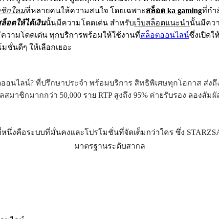
ชิกใหม่
ที่หลายคนให้ความสนใจ โดยเฉพาะ
สล็อต ka gaming
ที่กำ
ล็อตให้ได้เงิน
นั้นมีความโดดเด่น สำหรับ
เว็บสล็อตแนะนำ
นั้นมีคว
มีความโดดเด่น ทุกบริการพร้อมให้ใช้งานที่
สล็อตออนไลน์
ซึ่งเปิ
มชั่นดีๆ ให้เลือกเยอะ
อนไลน์? ที่ปรึกษาประจำ พร้อมบริการ สิทธิพิเศษทุกโอกาส ส่งถึงบ
ด ดูแลสมาชิกมากกว่า 50,000 ราย RTP สูงถึง 95% ค่ายรับรอง ลองสัมผ
นที่หนึ่งคือระบบที่มั่นคงและโปรโมชั่นที่จัดเต็มกว่าใคร ซึ่ง STA
มาตรฐานระดับสากล