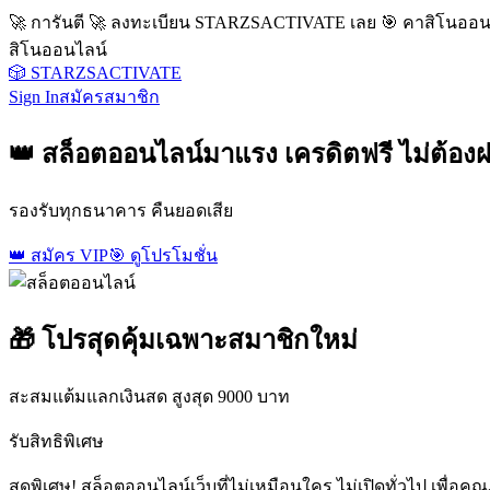
🚀 การันตี 🚀 ลงทะเบียน STARZSACTIVATE เลย 🎯 คาสิโนออน
สิโนออนไลน์
🎲 STARZSACTIVATE
Sign In
สมัครสมาชิก
👑 สล็อตออนไลน์มาแรง เครดิตฟรี ไม่ต้องฝ
รองรับทุกธนาคาร คืนยอดเสีย
👑 สมัคร VIP
🎯 ดูโปรโมชั่น
🎁 โปรสุดคุ้มเฉพาะสมาชิกใหม่
สะสมแต้มแลกเงินสด สูงสุด 9000 บาท
รับสิทธิพิเศษ
สุดพิเศษ! สล็อตออนไลน์เว็บที่ไม่เหมือนใคร ไม่เปิดทั่วไป เพื่อ