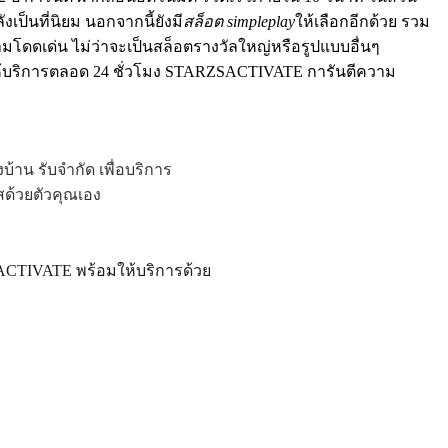
ลังเป็นที่นิยม นอกจากนี้ยังมี
สล็อต simpleplay
ให้เลือกอีกด้วย รวม
ามโดดเด่น ไม่ว่าจะเป็นสล็อตรางวัลใหญ่หรือรูปแบบอื่นๆ
ดให้บริการตลอด 24 ชั่วโมง STARZSACTIVATE การันตีความ
้าน รับจำกัด เพื่อบริการ
ัสด้วยตัวคุณเอง
RZSACTIVATE พร้อมให้บริการด้วย