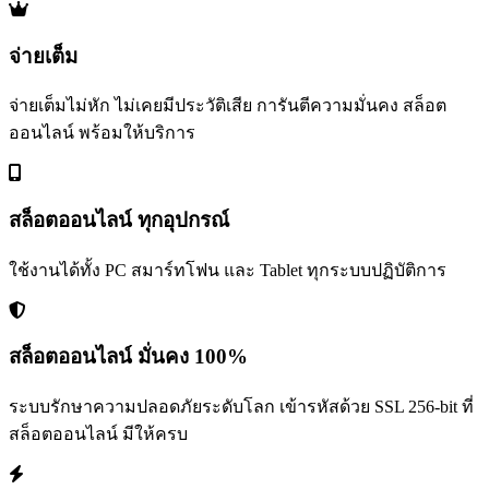
จ่ายเต็ม
จ่ายเต็มไม่หัก ไม่เคยมีประวัติเสีย การันตีความมั่นคง สล็อต
ออนไลน์ พร้อมให้บริการ
สล็อตออนไลน์ ทุกอุปกรณ์
ใช้งานได้ทั้ง PC สมาร์ทโฟน และ Tablet ทุกระบบปฏิบัติการ
สล็อตออนไลน์ มั่นคง 100%
ระบบรักษาความปลอดภัยระดับโลก เข้ารหัสด้วย SSL 256-bit ที่
สล็อตออนไลน์ มีให้ครบ