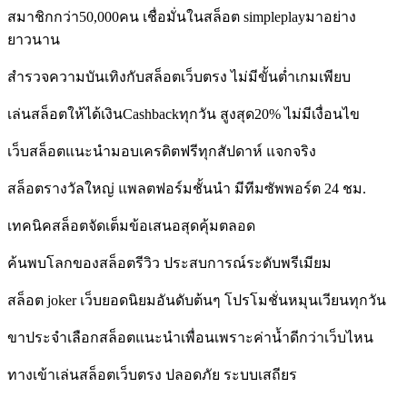
สมาชิกกว่า50,000คน เชื่อมั่นในสล็อต simpleplayมาอย่าง
ยาวนาน
สำรวจความบันเทิงกับสล็อตเว็บตรง ไม่มีขั้นต่ำเกมเพียบ
เล่นสล็อตให้ได้เงินCashbackทุกวัน สูงสุด20% ไม่มีเงื่อนไข
เว็บสล็อตแนะนำมอบเครดิตฟรีทุกสัปดาห์ แจกจริง
สล็อตรางวัลใหญ่ แพลตฟอร์มชั้นนำ มีทีมซัพพอร์ต 24 ชม.
เทคนิคสล็อตจัดเต็มข้อเสนอสุดคุ้มตลอด
ค้นพบโลกของสล็อตรีวิว ประสบการณ์ระดับพรีเมียม
สล็อต joker เว็บยอดนิยมอันดับต้นๆ โปรโมชั่นหมุนเวียนทุกวัน
ขาประจำเลือกสล็อตแนะนำเพื่อนเพราะค่าน้ำดีกว่าเว็บไหน
ทางเข้าเล่นสล็อตเว็บตรง ปลอดภัย ระบบเสถียร