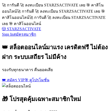
🚀 การันตี 🚀 ลงทะเบียน STARZSACTIVATE เลย 🎯 คาสิโน
ออนไลน์
🚀 การันตี 🚀 ลงทะเบียน STARZSACTIVATE เลย 🎯
คาสิโนออนไลน์
🚀 การันตี 🚀 ลงทะเบียน STARZSACTIVATE
เลย 🎯 คาสิโนออนไลน์
🎲 STARZSACTIVATE
Sign In
สมัครสมาชิก
👑 สล็อตออนไลน์มาแรง เครดิตฟรี ไม่ต้อง
ฝาก ระบบเสถียร ไม่มีค้าง
รองรับทุกธนาคาร คืนยอดเสีย
👑 สมัคร VIP
🎯 ดูโปรโมชั่น
🎁 โปรสุดคุ้มเฉพาะสมาชิกใหม่