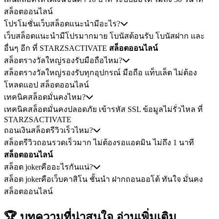
สล็อตออนไลน์
โปรโมชั่นเว็บสล็อตแนะนำมีอะไร?
เว็บสล็อตแนะนำมีโปรมากมาย โบนัสต้อนรับ โบนัสฝาก และ
อื่นๆ อีก ที่ STARZSACTIVATE
สล็อตออนไลน์
สล็อตรางวัลใหญ่รองรับมือถือไหม?
สล็อตรางวัลใหญ่รองรับทุกอุปกรณ์ มือถือ แท็บเล็ต ไม่ต้อง
โหลดแอป สล็อตออนไลน์
เทคนิคสล็อตมั่นคงไหม?
เทคนิคสล็อตมั่นคงปลอดภัย เข้ารหัส SSL ข้อมูลไม่รั่วไหล ที่
STARZSACTIVATE
ถอนเงินสล็อตรีวิวเร็วไหม?
สล็อตรีวิวถอนรวดเร็วมาก ไม่ต้องรอแอดมิน ไม่ถึง 1 นาที
สล็อตออนไลน์
สล็อต jokerคืออะไรกันแน่?
สล็อต jokerคือเว็บคาสิโน ชั้นนำ ฝากถอนออโต้ ทันใจ มั่นคง
สล็อตออนไลน์
🏆 บทความที่น่าสนใจ
อ่านเพิ่มเติม