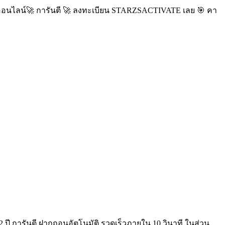
ออนไลน์
🚀 การันตี 🚀 ลงทะเบียน STARZSACTIVATE เลย 🎯 คา
12 ปี การันตี ฝากถอนอัตโนมัติ รวดเร็วภายใน 10 วินาที ในส่วน