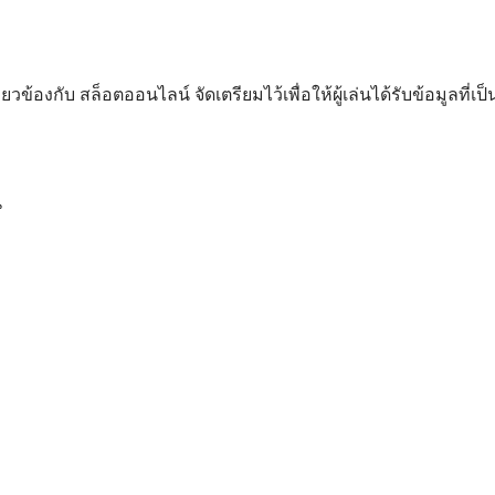
กี่ยวข้องกับ สล็อตออนไลน์ จัดเตรียมไว้เพื่อให้ผู้เล่นได้รับข้อมูลที่
น