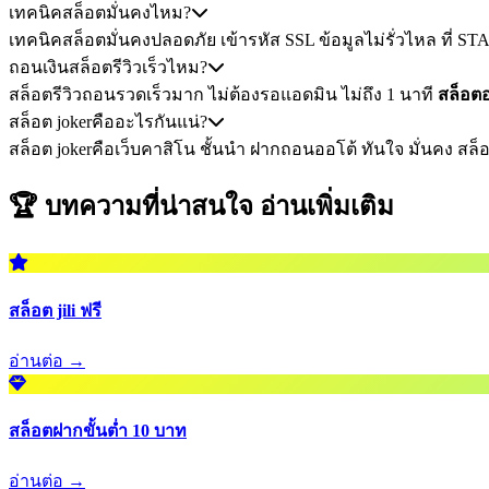
เทคนิคสล็อตมั่นคงไหม?
เทคนิคสล็อตมั่นคงปลอดภัย เข้ารหัส SSL ข้อมูลไม่รั่วไหล ที่
ถอนเงินสล็อตรีวิวเร็วไหม?
สล็อตรีวิวถอนรวดเร็วมาก ไม่ต้องรอแอดมิน ไม่ถึง 1 นาที
สล็อต
สล็อต jokerคืออะไรกันแน่?
สล็อต jokerคือเว็บคาสิโน ชั้นนำ ฝากถอนออโต้ ทันใจ มั่นคง สล
🏆 บทความที่น่าสนใจ
อ่านเพิ่มเติม
สล็อต jili ฟรี
อ่านต่อ →
สล็อตฝากขั้นต่ำ 10 บาท
อ่านต่อ →