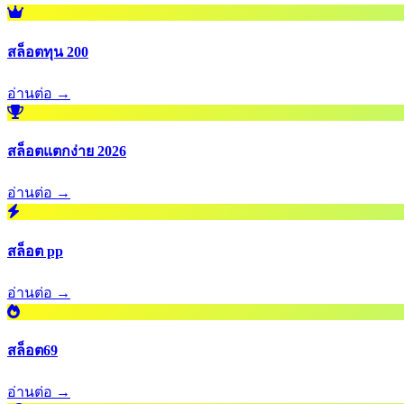
สล็อตทุน 200
อ่านต่อ →
สล็อตแตกง่าย 2026
อ่านต่อ →
สล็อต pp
อ่านต่อ →
สล็อต69
อ่านต่อ →