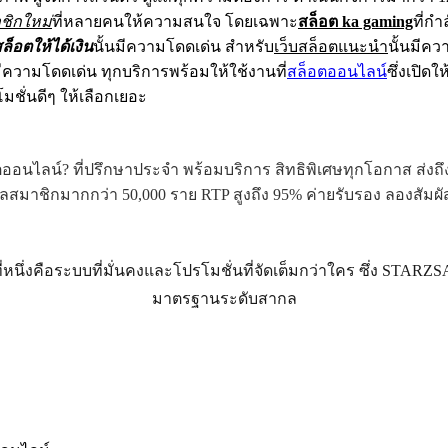
ชิกใหม่
ที่หลายคนให้ความสนใจ โดยเฉพาะ
สล็อต ka gaming
ที่กำ
ล็อตให้ได้เงิน
นั้นมีความโดดเด่น สำหรับ
เว็บสล็อตแนะนำ
นั้นมีคว
มีความโดดเด่น ทุกบริการพร้อมให้ใช้งานที่
สล็อตออนไลน์
ซึ่งเปิ
มชั่นดีๆ ให้เลือกเยอะ
อนไลน์? ที่ปรึกษาประจำ พร้อมบริการ สิทธิพิเศษทุกโอกาส ส่งถึงบ
ด ดูแลสมาชิกมากกว่า 50,000 ราย RTP สูงถึง 95% ค่ายรับรอง ลองสัมผ
นที่หนึ่งคือระบบที่มั่นคงและโปรโมชั่นที่จัดเต็มกว่าใคร ซึ่ง STA
มาตรฐานระดับสากล