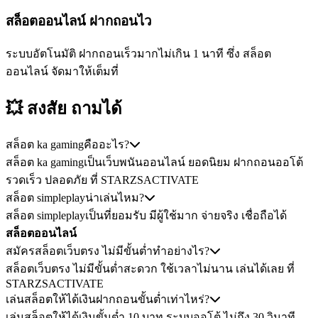
สล็อตออนไลน์ ฝากถอนไว
ระบบอัตโนมัติ ฝากถอนเร็วมากไม่เกิน 1 นาที ซึ่ง สล็อต
ออนไลน์ จัดมาให้เต็มที่
💥 สงสัย
ถามได้
สล็อต ka gamingคืออะไร?
สล็อต ka gamingเป็นเว็บพนันออนไลน์ ยอดนิยม ฝากถอนออโต้
รวดเร็ว ปลอดภัย ที่ STARZSACTIVATE
สล็อต simpleplayน่าเล่นไหม?
สล็อต simpleplayเป็นที่ยอมรับ มีผู้ใช้มาก จ่ายจริง เชื่อถือได้
สล็อตออนไลน์
สมัครสล็อตเว็บตรง ไม่มีขั้นต่ำทำอย่างไร?
สล็อตเว็บตรง ไม่มีขั้นต่ำสะดวก ใช้เวลาไม่นาน เล่นได้เลย ที่
STARZSACTIVATE
เล่นสล็อตให้ได้เงินฝากถอนขั้นต่ำเท่าไหร่?
เล่นสล็อตให้ได้เงินขั้นต่ำ 10 บาท ระบบออโต้ ไม่ถึง 30 วินาที