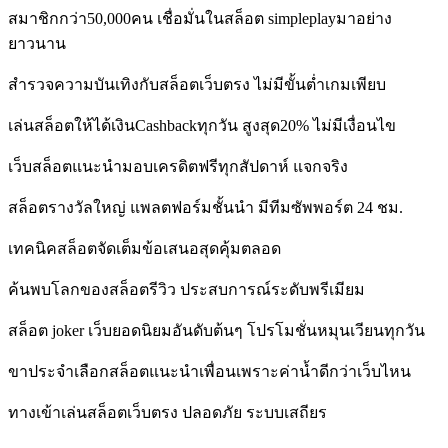
สมาชิกกว่า50,000คน เชื่อมั่นในสล็อต simpleplayมาอย่าง
ยาวนาน
สำรวจความบันเทิงกับสล็อตเว็บตรง ไม่มีขั้นต่ำเกมเพียบ
เล่นสล็อตให้ได้เงินCashbackทุกวัน สูงสุด20% ไม่มีเงื่อนไข
เว็บสล็อตแนะนำมอบเครดิตฟรีทุกสัปดาห์ แจกจริง
สล็อตรางวัลใหญ่ แพลตฟอร์มชั้นนำ มีทีมซัพพอร์ต 24 ชม.
เทคนิคสล็อตจัดเต็มข้อเสนอสุดคุ้มตลอด
ค้นพบโลกของสล็อตรีวิว ประสบการณ์ระดับพรีเมียม
สล็อต joker เว็บยอดนิยมอันดับต้นๆ โปรโมชั่นหมุนเวียนทุกวัน
ขาประจำเลือกสล็อตแนะนำเพื่อนเพราะค่าน้ำดีกว่าเว็บไหน
ทางเข้าเล่นสล็อตเว็บตรง ปลอดภัย ระบบเสถียร