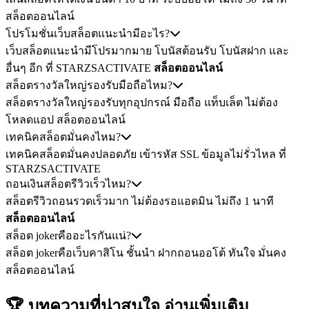
สล็อตออนไลน์
โปรโมชั่นเว็บสล็อตแนะนำมีอะไร?
เว็บสล็อตแนะนำมีโปรมากมาย โบนัสต้อนรับ โบนัสฝาก และ
อื่นๆ อีก ที่ STARZSACTIVATE
สล็อตออนไลน์
สล็อตรางวัลใหญ่รองรับมือถือไหม?
สล็อตรางวัลใหญ่รองรับทุกอุปกรณ์ มือถือ แท็บเล็ต ไม่ต้อง
โหลดแอป สล็อตออนไลน์
เทคนิคสล็อตมั่นคงไหม?
เทคนิคสล็อตมั่นคงปลอดภัย เข้ารหัส SSL ข้อมูลไม่รั่วไหล ที่
STARZSACTIVATE
ถอนเงินสล็อตรีวิวเร็วไหม?
สล็อตรีวิวถอนรวดเร็วมาก ไม่ต้องรอแอดมิน ไม่ถึง 1 นาที
สล็อตออนไลน์
สล็อต jokerคืออะไรกันแน่?
สล็อต jokerคือเว็บคาสิโน ชั้นนำ ฝากถอนออโต้ ทันใจ มั่นคง
สล็อตออนไลน์
🏆 บทความที่น่าสนใจ
อ่านเพิ่มเติม