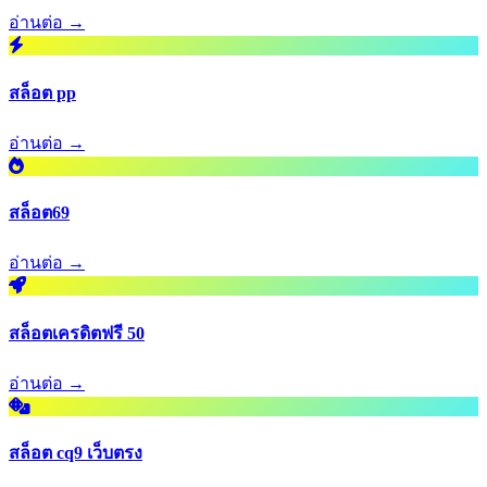
อ่านต่อ →
สล็อต pp
อ่านต่อ →
สล็อต69
อ่านต่อ →
สล็อตเครดิตฟรี 50
อ่านต่อ →
สล็อต cq9 เว็บตรง