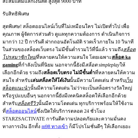
สะสมแต้มแลกเงินสด สูงสุด 9000 บาท
รับสิทธิพิเศษ
สุดพิเศษ! สล็อตออนไลน์เว็บที่ไม่เหมือนใคร ไม่เปิดทั่วไป เพื่อ
คุณภาพ ผู้จัดการส่วนตัว ดูแลทุกความต้องการ ดำเนินกิจการ
มากว่า 12 ปี การันตี ฝากถอนอัตโนมัติ รวดเร็วภายใน 10 วินาที
ในส่วนของสล็อตเว็บตรง ไม่มีขั้นต่ำรวมไว้ที่นี่แล้ว รวมถึง
สล็อต
โปรสมาชิกใหม่
ที่หลายคนให้ความสนใจ โดยเฉพาะ
สล็อต ka
gaming
ที่กำลังเป็นที่นิยม นอกจากนี้ยังมี
สล็อต simpleplay
ให้
เลือกอีกด้วย รวมถึง
สล็อตเว็บตรง ไม่มีขั้นต่ำ
ที่หลายคนให้ความ
สนใจ สำหรับ
เล่นสล็อตให้ได้เงิน
นั้นมีความโดดเด่น สำหรับ
เว็บ
สล็อตแนะนำ
นั้นมีความโดดเด่น ไม่ว่าจะเป็นสล็อตรางวัลใหญ่
หรือรูปแบบอื่นๆ นอกจากนี้ยังมีเทคนิคสล็อตให้เลือกอีกด้วย
สำหรับ
สล็อตรีวิว
นั้นมีความโดดเด่น ทุกบริการพร้อมให้ใช้งาน
ที่
สล็อตออนไลน์
ซึ่งเปิดให้บริการตลอด 24 ชั่วโมง
STARZSACTIVATE การันตีความปลอดภัยและความมั่นคง
ทางการเงิน อีกทั้ง
m98 ทางเข้า
ก็มีโปรโมชั่นดีๆ ให้เลือกเยอะ