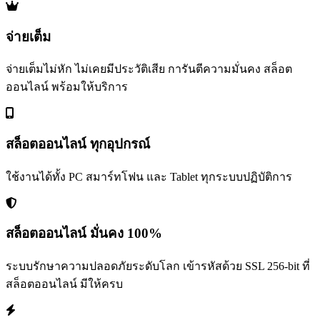
จ่ายเต็ม
จ่ายเต็มไม่หัก ไม่เคยมีประวัติเสีย การันตีความมั่นคง สล็อต
ออนไลน์ พร้อมให้บริการ
สล็อตออนไลน์ ทุกอุปกรณ์
ใช้งานได้ทั้ง PC สมาร์ทโฟน และ Tablet ทุกระบบปฏิบัติการ
สล็อตออนไลน์ มั่นคง 100%
ระบบรักษาความปลอดภัยระดับโลก เข้ารหัสด้วย SSL 256-bit ที่
สล็อตออนไลน์ มีให้ครบ