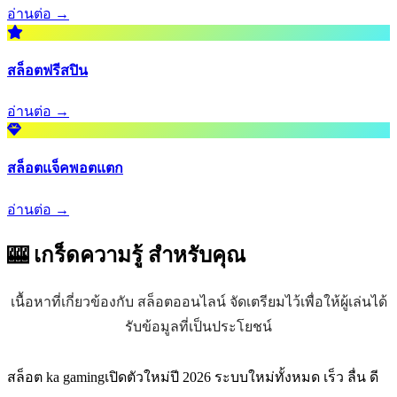
อ่านต่อ →
สล็อตฟรีสปิน
อ่านต่อ →
สล็อตแจ็คพอตแตก
อ่านต่อ →
🎰 เกร็ดความรู้
สำหรับคุณ
เนื้อหาที่เกี่ยวข้องกับ สล็อตออนไลน์ จัดเตรียมไว้เพื่อให้ผู้เล่นได้
รับข้อมูลที่เป็นประโยชน์
สล็อต ka gamingเปิดตัวใหม่ปี 2026 ระบบใหม่ทั้งหมด เร็ว ลื่น ดี