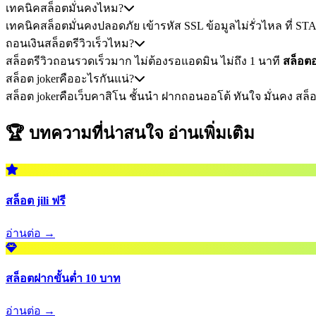
เทคนิคสล็อตมั่นคงไหม?
เทคนิคสล็อตมั่นคงปลอดภัย เข้ารหัส SSL ข้อมูลไม่รั่วไหล ที่
ถอนเงินสล็อตรีวิวเร็วไหม?
สล็อตรีวิวถอนรวดเร็วมาก ไม่ต้องรอแอดมิน ไม่ถึง 1 นาที
สล็อต
สล็อต jokerคืออะไรกันแน่?
สล็อต jokerคือเว็บคาสิโน ชั้นนำ ฝากถอนออโต้ ทันใจ มั่นคง สล
🏆 บทความที่น่าสนใจ
อ่านเพิ่มเติม
สล็อต jili ฟรี
อ่านต่อ →
สล็อตฝากขั้นต่ำ 10 บาท
อ่านต่อ →