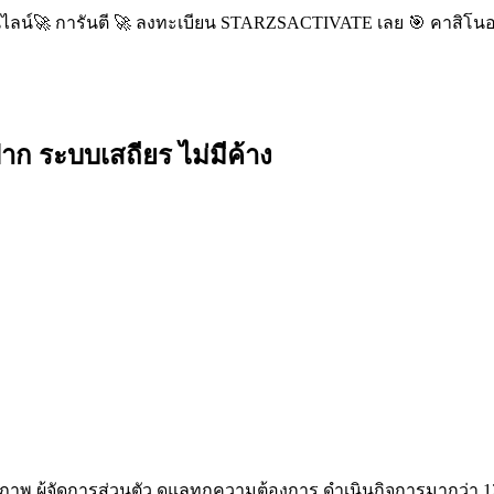
ไลน์
🚀 การันตี 🚀 ลงทะเบียน STARZSACTIVATE เลย 🎯 คาสิโน
าก ระบบเสถียร ไม่มีค้าง
คุณภาพ ผู้จัดการส่วนตัว ดูแลทุกความต้องการ ดำเนินกิจการมากว่า 