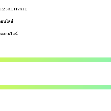
 STARZSACTIVATE
ออนไลน์
็อตออนไลน์