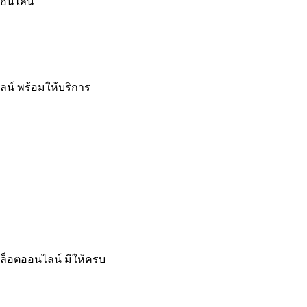
ออนไลน์
ไลน์ พร้อมให้บริการ
สล็อตออนไลน์ มีให้ครบ