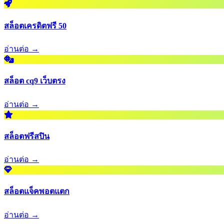
สล็อตเครดิตฟรี 50
อ่านต่อ →
สล็อต cq9 เว็บตรง
อ่านต่อ →
สล็อตฟรีสปิน
อ่านต่อ →
สล็อตแจ็คพอตแตก
อ่านต่อ →