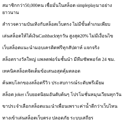
สมาชิกกว่า50,000คน เชื่อมั่นในสล็อต simpleplayมาอย่าง
ยาวนาน
สำรวจความบันเทิงกับสล็อตเว็บตรง ไม่มีขั้นต่ำเกมเพียบ
เล่นสล็อตให้ได้เงินCashbackทุกวัน สูงสุด20% ไม่มีเงื่อนไข
เว็บสล็อตแนะนำมอบเครดิตฟรีทุกสัปดาห์ แจกจริง
สล็อตรางวัลใหญ่ แพลตฟอร์มชั้นนำ มีทีมซัพพอร์ต 24 ชม.
เทคนิคสล็อตจัดเต็มข้อเสนอสุดคุ้มตลอด
ค้นพบโลกของสล็อตรีวิว ประสบการณ์ระดับพรีเมียม
สล็อต joker เว็บยอดนิยมอันดับต้นๆ โปรโมชั่นหมุนเวียนทุกวัน
ขาประจำเลือกสล็อตแนะนำเพื่อนเพราะค่าน้ำดีกว่าเว็บไหน
ทางเข้าเล่นสล็อตเว็บตรง ปลอดภัย ระบบเสถียร