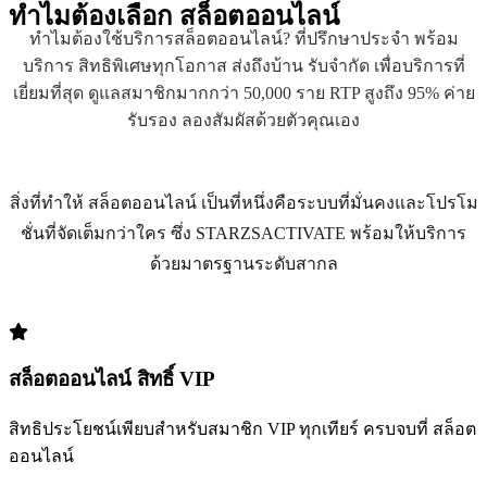
ทำไมต้องเลือก
สล็อตออนไลน์
ทำไมต้องใช้บริการสล็อตออนไลน์? ที่ปรึกษาประจำ พร้อม
บริการ สิทธิพิเศษทุกโอกาส ส่งถึงบ้าน รับจำกัด เพื่อบริการที่
เยี่ยมที่สุด ดูแลสมาชิกมากกว่า 50,000 ราย RTP สูงถึง 95% ค่าย
รับรอง ลองสัมผัสด้วยตัวคุณเอง
สิ่งที่ทำให้ สล็อตออนไลน์ เป็นที่หนึ่งคือระบบที่มั่นคงและโปรโม
ชั่นที่จัดเต็มกว่าใคร ซึ่ง STARZSACTIVATE พร้อมให้บริการ
ด้วยมาตรฐานระดับสากล
สล็อตออนไลน์ สิทธิ์ VIP
สิทธิประโยชน์เพียบสำหรับสมาชิก VIP ทุกเทียร์ ครบจบที่ สล็อต
ออนไลน์