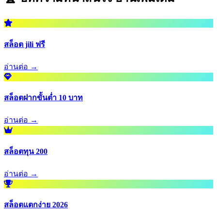
สล็อต jili ฟรี
อ่านต่อ →
สล็อตฝากขั้นต่ำ 10 บาท
อ่านต่อ →
สล็อตทุน 200
อ่านต่อ →
สล็อตแตกง่าย 2026