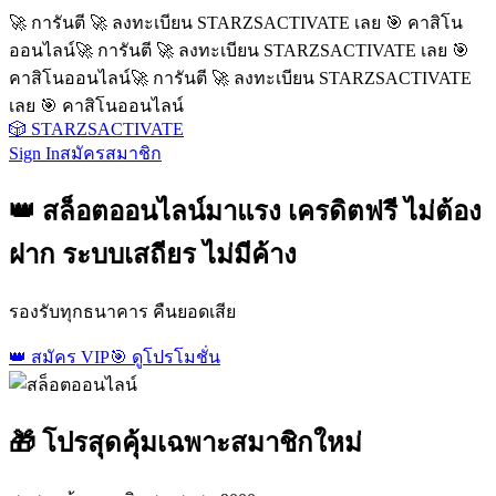
🚀 การันตี 🚀 ลงทะเบียน STARZSACTIVATE เลย 🎯 คาสิโน
ออนไลน์
🚀 การันตี 🚀 ลงทะเบียน STARZSACTIVATE เลย 🎯
คาสิโนออนไลน์
🚀 การันตี 🚀 ลงทะเบียน STARZSACTIVATE
เลย 🎯 คาสิโนออนไลน์
🎲 STARZSACTIVATE
Sign In
สมัครสมาชิก
👑 สล็อตออนไลน์มาแรง เครดิตฟรี ไม่ต้อง
ฝาก ระบบเสถียร ไม่มีค้าง
รองรับทุกธนาคาร คืนยอดเสีย
👑 สมัคร VIP
🎯 ดูโปรโมชั่น
🎁 โปรสุดคุ้มเฉพาะสมาชิกใหม่