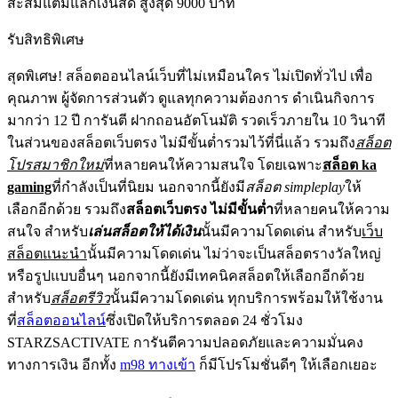
สะสมแต้มแลกเงินสด สูงสุด 9000 บาท
รับสิทธิพิเศษ
สุดพิเศษ! สล็อตออนไลน์เว็บที่ไม่เหมือนใคร ไม่เปิดทั่วไป เพื่อ
คุณภาพ ผู้จัดการส่วนตัว ดูแลทุกความต้องการ ดำเนินกิจการ
มากว่า 12 ปี การันตี ฝากถอนอัตโนมัติ รวดเร็วภายใน 10 วินาที
ในส่วนของสล็อตเว็บตรง ไม่มีขั้นต่ำรวมไว้ที่นี่แล้ว รวมถึง
สล็อต
โปรสมาชิกใหม่
ที่หลายคนให้ความสนใจ โดยเฉพาะ
สล็อต ka
gaming
ที่กำลังเป็นที่นิยม นอกจากนี้ยังมี
สล็อต simpleplay
ให้
เลือกอีกด้วย รวมถึง
สล็อตเว็บตรง ไม่มีขั้นต่ำ
ที่หลายคนให้ความ
สนใจ สำหรับ
เล่นสล็อตให้ได้เงิน
นั้นมีความโดดเด่น สำหรับ
เว็บ
สล็อตแนะนำ
นั้นมีความโดดเด่น ไม่ว่าจะเป็นสล็อตรางวัลใหญ่
หรือรูปแบบอื่นๆ นอกจากนี้ยังมีเทคนิคสล็อตให้เลือกอีกด้วย
สำหรับ
สล็อตรีวิว
นั้นมีความโดดเด่น ทุกบริการพร้อมให้ใช้งาน
ที่
สล็อตออนไลน์
ซึ่งเปิดให้บริการตลอด 24 ชั่วโมง
STARZSACTIVATE การันตีความปลอดภัยและความมั่นคง
ทางการเงิน อีกทั้ง
m98 ทางเข้า
ก็มีโปรโมชั่นดีๆ ให้เลือกเยอะ