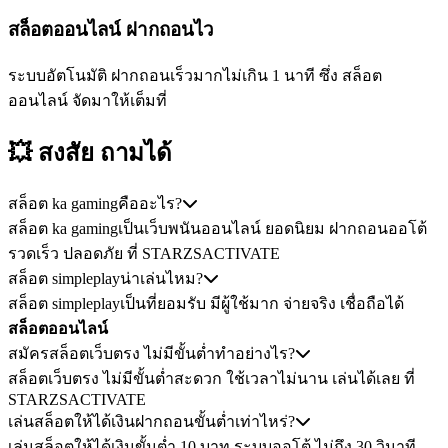
สล็อตออนไลน์ ฝากถอนไว
ระบบอัตโนมัติ ฝากถอนเร็วมากไม่เกิน 1 นาที ซึ่ง สล็อต
ออนไลน์ จัดมาให้เต็มที่
💥 สงสัย
ถามได้
สล็อต ka gamingคืออะไร?
สล็อต ka gamingเป็นเว็บพนันออนไลน์ ยอดนิยม ฝากถอนออโต้
รวดเร็ว ปลอดภัย ที่ STARZSACTIVATE
สล็อต simpleplayน่าเล่นไหม?
สล็อต simpleplayเป็นที่ยอมรับ มีผู้ใช้มาก จ่ายจริง เชื่อถือได้
สล็อตออนไลน์
สมัครสล็อตเว็บตรง ไม่มีขั้นต่ำทำอย่างไร?
สล็อตเว็บตรง ไม่มีขั้นต่ำสะดวก ใช้เวลาไม่นาน เล่นได้เลย ที่
STARZSACTIVATE
เล่นสล็อตให้ได้เงินฝากถอนขั้นต่ำเท่าไหร่?
เล่นสล็อตให้ได้เงินขั้นต่ำ 10 บาท ระบบออโต้ ไม่ถึง 30 วินาที