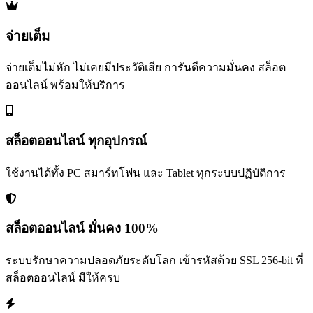
จ่ายเต็ม
จ่ายเต็มไม่หัก ไม่เคยมีประวัติเสีย การันตีความมั่นคง สล็อต
ออนไลน์ พร้อมให้บริการ
สล็อตออนไลน์ ทุกอุปกรณ์
ใช้งานได้ทั้ง PC สมาร์ทโฟน และ Tablet ทุกระบบปฏิบัติการ
สล็อตออนไลน์ มั่นคง 100%
ระบบรักษาความปลอดภัยระดับโลก เข้ารหัสด้วย SSL 256-bit ที่
สล็อตออนไลน์ มีให้ครบ