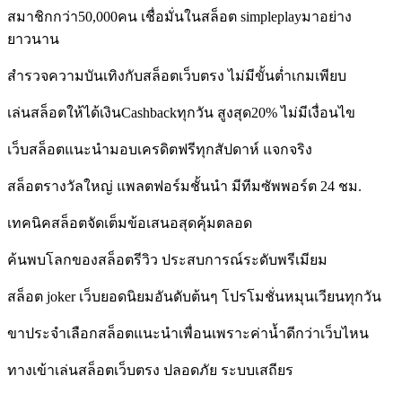
สมาชิกกว่า50,000คน เชื่อมั่นในสล็อต simpleplayมาอย่าง
ยาวนาน
สำรวจความบันเทิงกับสล็อตเว็บตรง ไม่มีขั้นต่ำเกมเพียบ
เล่นสล็อตให้ได้เงินCashbackทุกวัน สูงสุด20% ไม่มีเงื่อนไข
เว็บสล็อตแนะนำมอบเครดิตฟรีทุกสัปดาห์ แจกจริง
สล็อตรางวัลใหญ่ แพลตฟอร์มชั้นนำ มีทีมซัพพอร์ต 24 ชม.
เทคนิคสล็อตจัดเต็มข้อเสนอสุดคุ้มตลอด
ค้นพบโลกของสล็อตรีวิว ประสบการณ์ระดับพรีเมียม
สล็อต joker เว็บยอดนิยมอันดับต้นๆ โปรโมชั่นหมุนเวียนทุกวัน
ขาประจำเลือกสล็อตแนะนำเพื่อนเพราะค่าน้ำดีกว่าเว็บไหน
ทางเข้าเล่นสล็อตเว็บตรง ปลอดภัย ระบบเสถียร