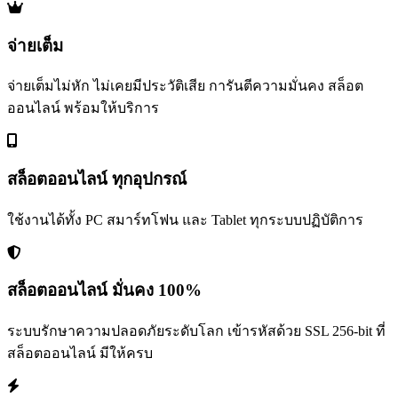
จ่ายเต็ม
จ่ายเต็มไม่หัก ไม่เคยมีประวัติเสีย การันตีความมั่นคง สล็อต
ออนไลน์ พร้อมให้บริการ
สล็อตออนไลน์ ทุกอุปกรณ์
ใช้งานได้ทั้ง PC สมาร์ทโฟน และ Tablet ทุกระบบปฏิบัติการ
สล็อตออนไลน์ มั่นคง 100%
ระบบรักษาความปลอดภัยระดับโลก เข้ารหัสด้วย SSL 256-bit ที่
สล็อตออนไลน์ มีให้ครบ