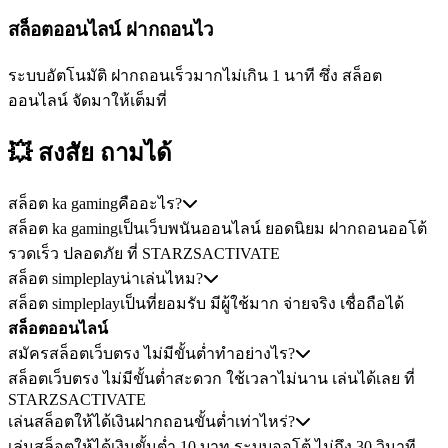
สล็อตออนไลน์ ฝากถอนไว
ระบบอัตโนมัติ ฝากถอนเร็วมากไม่เกิน 1 นาที ซึ่ง สล็อต
ออนไลน์ จัดมาให้เต็มที่
💥 สงสัย
ถามได้
สล็อต ka gamingคืออะไร?
สล็อต ka gamingเป็นเว็บพนันออนไลน์ ยอดนิยม ฝากถอนออโต้
รวดเร็ว ปลอดภัย ที่ STARZSACTIVATE
สล็อต simpleplayน่าเล่นไหม?
สล็อต simpleplayเป็นที่ยอมรับ มีผู้ใช้มาก จ่ายจริง เชื่อถือได้
สล็อตออนไลน์
สมัครสล็อตเว็บตรง ไม่มีขั้นต่ำทำอย่างไร?
สล็อตเว็บตรง ไม่มีขั้นต่ำสะดวก ใช้เวลาไม่นาน เล่นได้เลย ที่
STARZSACTIVATE
เล่นสล็อตให้ได้เงินฝากถอนขั้นต่ำเท่าไหร่?
เล่นสล็อตให้ได้เงินขั้นต่ำ 10 บาท ระบบออโต้ ไม่ถึง 30 วินาที