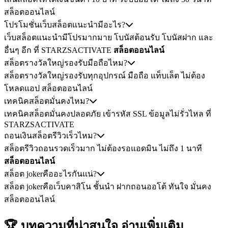
สล็อตออนไลน์
โปรโมชั่นเว็บสล็อตแนะนำมีอะไร?
เว็บสล็อตแนะนำมีโปรมากมาย โบนัสต้อนรับ โบนัสฝาก และ
อื่นๆ อีก ที่ STARZSACTIVATE
สล็อตออนไลน์
สล็อตรางวัลใหญ่รองรับมือถือไหม?
สล็อตรางวัลใหญ่รองรับทุกอุปกรณ์ มือถือ แท็บเล็ต ไม่ต้อง
โหลดแอป สล็อตออนไลน์
เทคนิคสล็อตมั่นคงไหม?
เทคนิคสล็อตมั่นคงปลอดภัย เข้ารหัส SSL ข้อมูลไม่รั่วไหล ที่
STARZSACTIVATE
ถอนเงินสล็อตรีวิวเร็วไหม?
สล็อตรีวิวถอนรวดเร็วมาก ไม่ต้องรอแอดมิน ไม่ถึง 1 นาที
สล็อตออนไลน์
สล็อต jokerคืออะไรกันแน่?
สล็อต jokerคือเว็บคาสิโน ชั้นนำ ฝากถอนออโต้ ทันใจ มั่นคง
สล็อตออนไลน์
🏆 บทความที่น่าสนใจ
อ่านเพิ่มเติม