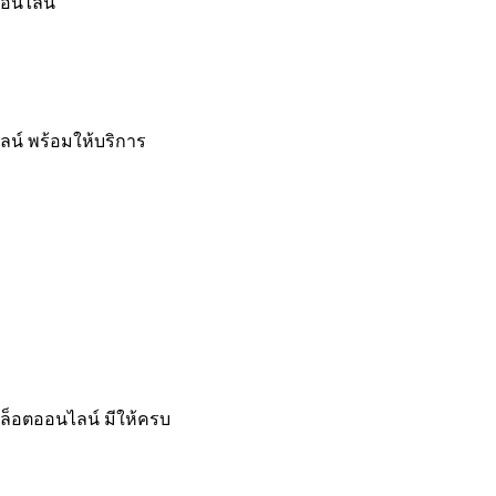
ออนไลน์
ไลน์ พร้อมให้บริการ
สล็อตออนไลน์ มีให้ครบ