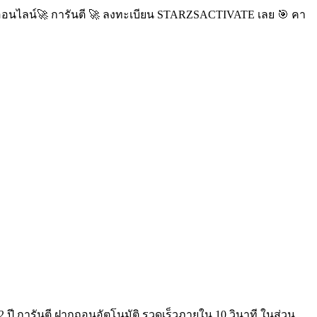
ออนไลน์
🚀 การันตี 🚀 ลงทะเบียน STARZSACTIVATE เลย 🎯 คา
12 ปี การันตี ฝากถอนอัตโนมัติ รวดเร็วภายใน 10 วินาที ในส่วน