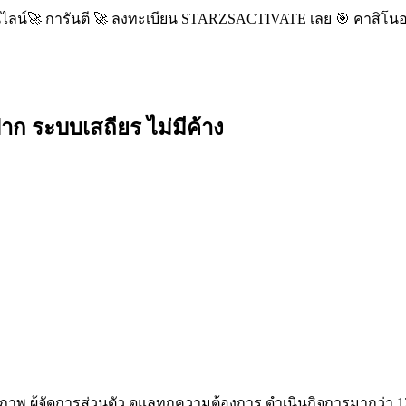
ไลน์
🚀 การันตี 🚀 ลงทะเบียน STARZSACTIVATE เลย 🎯 คาสิโน
าก ระบบเสถียร ไม่มีค้าง
คุณภาพ ผู้จัดการส่วนตัว ดูแลทุกความต้องการ ดำเนินกิจการมากว่า 