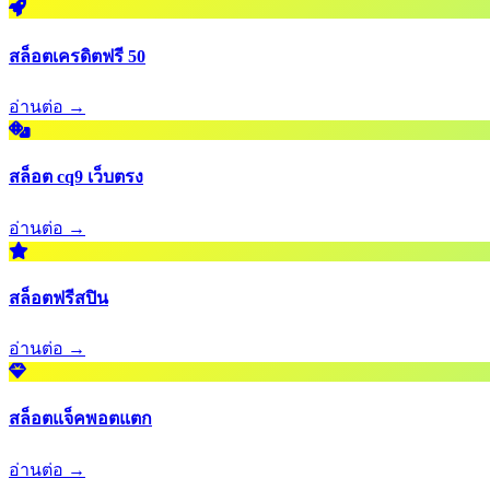
สล็อตเครดิตฟรี 50
อ่านต่อ →
สล็อต cq9 เว็บตรง
อ่านต่อ →
สล็อตฟรีสปิน
อ่านต่อ →
สล็อตแจ็คพอตแตก
อ่านต่อ →