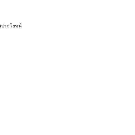
เป็นประโยชน์