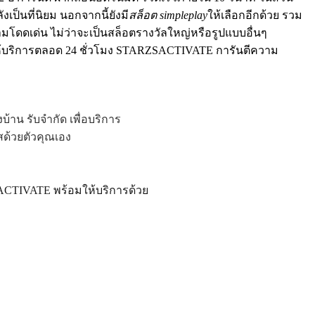
ลังเป็นที่นิยม นอกจากนี้ยังมี
สล็อต simpleplay
ให้เลือกอีกด้วย รวม
ามโดดเด่น ไม่ว่าจะเป็นสล็อตรางวัลใหญ่หรือรูปแบบอื่นๆ
ดให้บริการตลอด 24 ชั่วโมง STARZSACTIVATE การันตีความ
้าน รับจำกัด เพื่อบริการ
ัสด้วยตัวคุณเอง
RZSACTIVATE พร้อมให้บริการด้วย