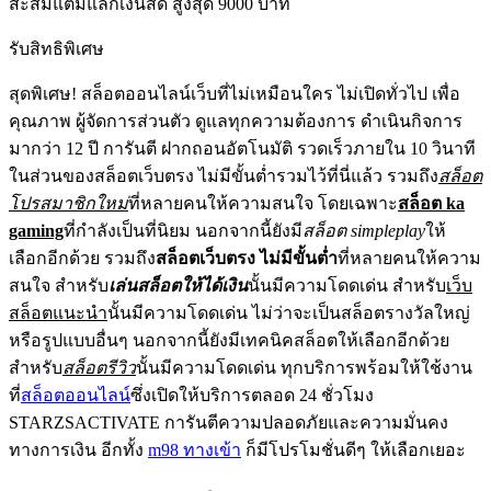
สะสมแต้มแลกเงินสด สูงสุด 9000 บาท
รับสิทธิพิเศษ
สุดพิเศษ! สล็อตออนไลน์เว็บที่ไม่เหมือนใคร ไม่เปิดทั่วไป เพื่อ
คุณภาพ ผู้จัดการส่วนตัว ดูแลทุกความต้องการ ดำเนินกิจการ
มากว่า 12 ปี การันตี ฝากถอนอัตโนมัติ รวดเร็วภายใน 10 วินาที
ในส่วนของสล็อตเว็บตรง ไม่มีขั้นต่ำรวมไว้ที่นี่แล้ว รวมถึง
สล็อต
โปรสมาชิกใหม่
ที่หลายคนให้ความสนใจ โดยเฉพาะ
สล็อต ka
gaming
ที่กำลังเป็นที่นิยม นอกจากนี้ยังมี
สล็อต simpleplay
ให้
เลือกอีกด้วย รวมถึง
สล็อตเว็บตรง ไม่มีขั้นต่ำ
ที่หลายคนให้ความ
สนใจ สำหรับ
เล่นสล็อตให้ได้เงิน
นั้นมีความโดดเด่น สำหรับ
เว็บ
สล็อตแนะนำ
นั้นมีความโดดเด่น ไม่ว่าจะเป็นสล็อตรางวัลใหญ่
หรือรูปแบบอื่นๆ นอกจากนี้ยังมีเทคนิคสล็อตให้เลือกอีกด้วย
สำหรับ
สล็อตรีวิว
นั้นมีความโดดเด่น ทุกบริการพร้อมให้ใช้งาน
ที่
สล็อตออนไลน์
ซึ่งเปิดให้บริการตลอด 24 ชั่วโมง
STARZSACTIVATE การันตีความปลอดภัยและความมั่นคง
ทางการเงิน อีกทั้ง
m98 ทางเข้า
ก็มีโปรโมชั่นดีๆ ให้เลือกเยอะ