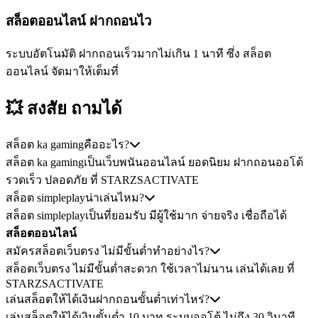
สล็อตออนไลน์ ฝากถอนไว
ระบบอัตโนมัติ ฝากถอนเร็วมากไม่เกิน 1 นาที ซึ่ง สล็อต
ออนไลน์ จัดมาให้เต็มที่
💥 สงสัย
ถามได้
สล็อต ka gamingคืออะไร?
สล็อต ka gamingเป็นเว็บพนันออนไลน์ ยอดนิยม ฝากถอนออโต้
รวดเร็ว ปลอดภัย ที่ STARZSACTIVATE
สล็อต simpleplayน่าเล่นไหม?
สล็อต simpleplayเป็นที่ยอมรับ มีผู้ใช้มาก จ่ายจริง เชื่อถือได้
สล็อตออนไลน์
สมัครสล็อตเว็บตรง ไม่มีขั้นต่ำทำอย่างไร?
สล็อตเว็บตรง ไม่มีขั้นต่ำสะดวก ใช้เวลาไม่นาน เล่นได้เลย ที่
STARZSACTIVATE
เล่นสล็อตให้ได้เงินฝากถอนขั้นต่ำเท่าไหร่?
เล่นสล็อตให้ได้เงินขั้นต่ำ 10 บาท ระบบออโต้ ไม่ถึง 30 วินาที