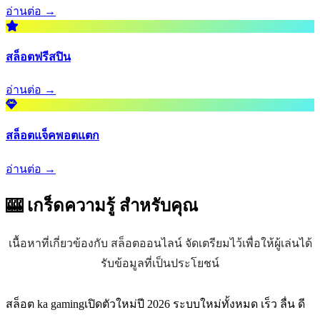
อ่านต่อ →
สล็อตฟรีสปิน
อ่านต่อ →
สล็อตแจ็คพอตแตก
อ่านต่อ →
🎰 เกร็ดความรู้
สำหรับคุณ
เนื้อหาที่เกี่ยวข้องกับ สล็อตออนไลน์ จัดเตรียมไว้เพื่อให้ผู้เล่นได้
รับข้อมูลที่เป็นประโยชน์
สล็อต ka gamingเปิดตัวใหม่ปี 2026 ระบบใหม่ทั้งหมด เร็ว ลื่น ดี