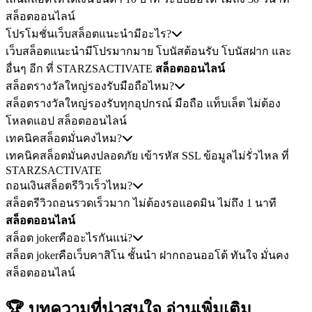
สล็อตออนไลน์
โปรโมชั่นเว็บสล็อตแนะนำมีอะไร?
เว็บสล็อตแนะนำมีโปรมากมาย โบนัสต้อนรับ โบนัสฝาก และ
อื่นๆ อีก ที่ STARZSACTIVATE
สล็อตออนไลน์
สล็อตรางวัลใหญ่รองรับมือถือไหม?
สล็อตรางวัลใหญ่รองรับทุกอุปกรณ์ มือถือ แท็บเล็ต ไม่ต้อง
โหลดแอป สล็อตออนไลน์
เทคนิคสล็อตมั่นคงไหม?
เทคนิคสล็อตมั่นคงปลอดภัย เข้ารหัส SSL ข้อมูลไม่รั่วไหล ที่
STARZSACTIVATE
ถอนเงินสล็อตรีวิวเร็วไหม?
สล็อตรีวิวถอนรวดเร็วมาก ไม่ต้องรอแอดมิน ไม่ถึง 1 นาที
สล็อตออนไลน์
สล็อต jokerคืออะไรกันแน่?
สล็อต jokerคือเว็บคาสิโน ชั้นนำ ฝากถอนออโต้ ทันใจ มั่นคง
สล็อตออนไลน์
🏆 บทความที่น่าสนใจ
อ่านเพิ่มเติม