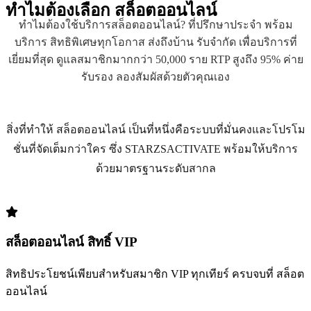
ทำไมต้องเลือก
สล็อตออนไลน์
ทำไมต้องใช้บริการสล็อตออนไลน์? ที่ปรึกษาประจำ พร้อม
บริการ สิทธิพิเศษทุกโอกาส ส่งถึงบ้าน รับจำกัด เพื่อบริการที่
เยี่ยมที่สุด ดูแลสมาชิกมากกว่า 50,000 ราย RTP สูงถึง 95% ค่าย
รับรอง ลองสัมผัสด้วยตัวคุณเอง
สิ่งที่ทำให้ สล็อตออนไลน์ เป็นที่หนึ่งคือระบบที่มั่นคงและโปรโม
ชั่นที่จัดเต็มกว่าใคร ซึ่ง STARZSACTIVATE พร้อมให้บริการ
ด้วยมาตรฐานระดับสากล
สล็อตออนไลน์ สิทธิ์ VIP
สิทธิประโยชน์เพียบสำหรับสมาชิก VIP ทุกเทียร์ ครบจบที่ สล็อต
ออนไลน์