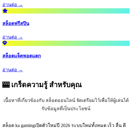
อ่านต่อ →
สล็อตฟรีสปิน
อ่านต่อ →
สล็อตแจ็คพอตแตก
อ่านต่อ →
🎰 เกร็ดความรู้
สำหรับคุณ
เนื้อหาที่เกี่ยวข้องกับ สล็อตออนไลน์ จัดเตรียมไว้เพื่อให้ผู้เล่นได้
รับข้อมูลที่เป็นประโยชน์
สล็อต ka gamingเปิดตัวใหม่ปี 2026 ระบบใหม่ทั้งหมด เร็ว ลื่น ดี