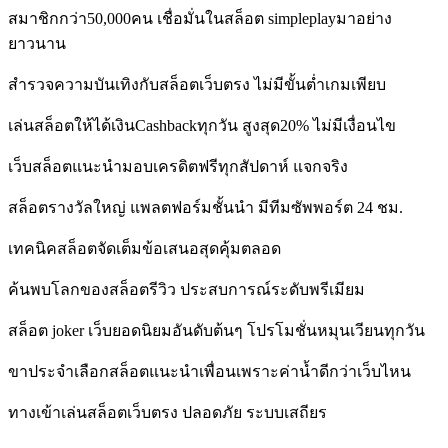
สมาชิกกว่า50,000คน เชื่อมั่นในสล็อต simpleplayมาอย่าง
ยาวนาน
สำรวจความบันเทิงกับสล็อตเว็บตรง ไม่มีขั้นต่ำเกมเพียบ
เล่นสล็อตให้ได้เงินCashbackทุกวัน สูงสุด20% ไม่มีเงื่อนไข
เว็บสล็อตแนะนำมอบเครดิตฟรีทุกสัปดาห์ แจกจริง
สล็อตรางวัลใหญ่ แพลตฟอร์มชั้นนำ มีทีมซัพพอร์ต 24 ชม.
เทคนิคสล็อตจัดเต็มข้อเสนอสุดคุ้มตลอด
ค้นพบโลกของสล็อตรีวิว ประสบการณ์ระดับพรีเมียม
สล็อต joker เว็บยอดนิยมอันดับต้นๆ โปรโมชั่นหมุนเวียนทุกวัน
ขาประจำเลือกสล็อตแนะนำเพื่อนเพราะค่าน้ำดีกว่าเว็บไหน
ทางเข้าเล่นสล็อตเว็บตรง ปลอดภัย ระบบเสถียร