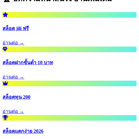
สล็อต jili ฟรี
อ่านต่อ →
สล็อตฝากขั้นต่ำ 10 บาท
อ่านต่อ →
สล็อตทุน 200
อ่านต่อ →
สล็อตแตกง่าย 2026