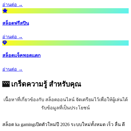
อ่านต่อ →
สล็อตฟรีสปิน
อ่านต่อ →
สล็อตแจ็คพอตแตก
อ่านต่อ →
🎰 เกร็ดความรู้
สำหรับคุณ
เนื้อหาที่เกี่ยวข้องกับ สล็อตออนไลน์ จัดเตรียมไว้เพื่อให้ผู้เล่นได้
รับข้อมูลที่เป็นประโยชน์
สล็อต ka gamingเปิดตัวใหม่ปี 2026 ระบบใหม่ทั้งหมด เร็ว ลื่น ดี