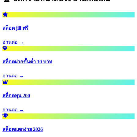
สล็อต jili ฟรี
อ่านต่อ →
สล็อตฝากขั้นต่ำ 10 บาท
อ่านต่อ →
สล็อตทุน 200
อ่านต่อ →
สล็อตแตกง่าย 2026