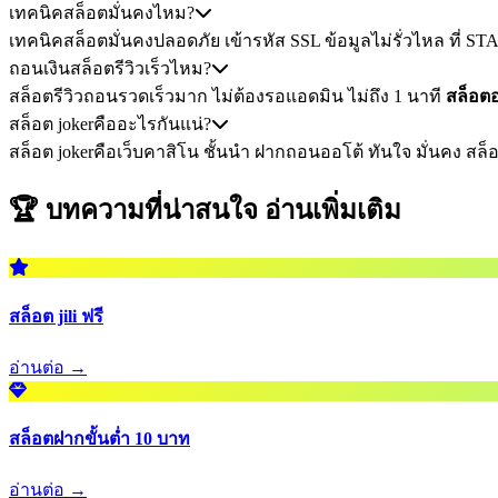
เทคนิคสล็อตมั่นคงไหม?
เทคนิคสล็อตมั่นคงปลอดภัย เข้ารหัส SSL ข้อมูลไม่รั่วไหล ที่
ถอนเงินสล็อตรีวิวเร็วไหม?
สล็อตรีวิวถอนรวดเร็วมาก ไม่ต้องรอแอดมิน ไม่ถึง 1 นาที
สล็อต
สล็อต jokerคืออะไรกันแน่?
สล็อต jokerคือเว็บคาสิโน ชั้นนำ ฝากถอนออโต้ ทันใจ มั่นคง สล
🏆 บทความที่น่าสนใจ
อ่านเพิ่มเติม
สล็อต jili ฟรี
อ่านต่อ →
สล็อตฝากขั้นต่ำ 10 บาท
อ่านต่อ →