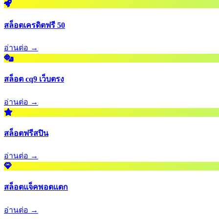
สล็อตเครดิตฟรี 50
อ่านต่อ →
สล็อต cq9 เว็บตรง
อ่านต่อ →
สล็อตฟรีสปิน
อ่านต่อ →
สล็อตแจ็คพอตแตก
อ่านต่อ →