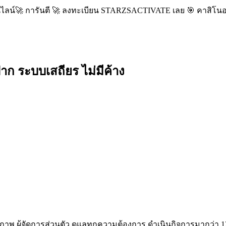
ไลน์
🚀 การันตี 🚀 ลงทะเบียน STARZSACTIVATE เลย 🎯 คาสิโน
าก ระบบเสถียร ไม่มีค้าง
คุณภาพ ผู้จัดการส่วนตัว ดูแลทุกความต้องการ ดำเนินกิจการมากว่า 