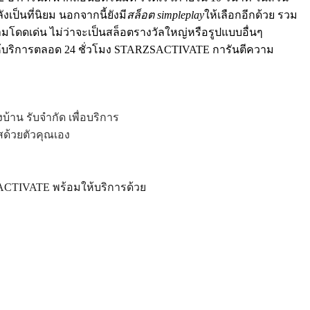
ลังเป็นที่นิยม นอกจากนี้ยังมี
สล็อต simpleplay
ให้เลือกอีกด้วย รวม
ามโดดเด่น ไม่ว่าจะเป็นสล็อตรางวัลใหญ่หรือรูปแบบอื่นๆ
ดให้บริการตลอด 24 ชั่วโมง STARZSACTIVATE การันตีความ
้าน รับจำกัด เพื่อบริการ
ัสด้วยตัวคุณเอง
RZSACTIVATE พร้อมให้บริการด้วย