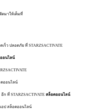
ัดมาให้เต็มที่
วดเร็ว ปลอดภัย ที่ STARZSACTIVATE
ตออนไลน์
 STARZSACTIVATE
ล็อตออนไลน์
ๆ อีก ที่ STARZSACTIVATE
สล็อตออนไลน์
ลดแอป สล็อตออนไลน์