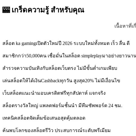
🎰 เกร็ดความรู้
สำหรับคุณ
เนื้อหาที่เ
สล็อต ka gamingเปิดตัวใหม่ปี 2026 ระบบใหม่ทั้งหมด เร็ว ลื่น ดี
สมาชิกกว่า50,000คน เชื่อมั่นในสล็อต simpleplayมาอย่างยาวนา
สำรวจความบันเทิงกับสล็อตเว็บตรง ไม่มีขั้นต่ำเกมเพียบ
เล่นสล็อตให้ได้เงินCashbackทุกวัน สูงสุด20% ไม่มีเงื่อนไข
เว็บสล็อตแนะนำมอบเครดิตฟรีทุกสัปดาห์ แจกจริง
สล็อตรางวัลใหญ่ แพลตฟอร์มชั้นนำ มีทีมซัพพอร์ต 24 ชม.
เทคนิคสล็อตจัดเต็มข้อเสนอสุดคุ้มตลอด
ค้นพบโลกของสล็อตรีวิว ประสบการณ์ระดับพรีเมียม