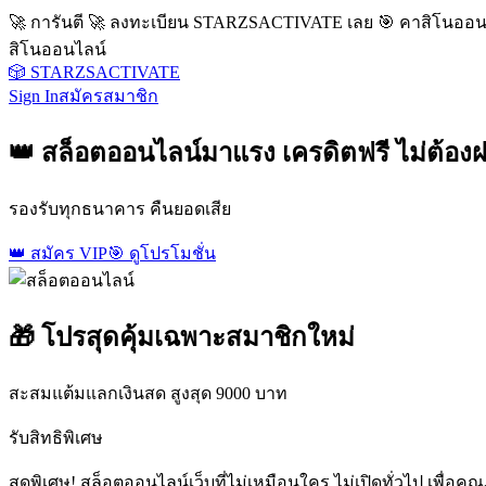
🚀 การันตี 🚀 ลงทะเบียน STARZSACTIVATE เลย 🎯 คาสิโนออน
สิโนออนไลน์
🎲 STARZSACTIVATE
Sign In
สมัครสมาชิก
👑 สล็อตออนไลน์มาแรง เครดิตฟรี ไม่ต้องฝ
รองรับทุกธนาคาร คืนยอดเสีย
👑 สมัคร VIP
🎯 ดูโปรโมชั่น
🎁 โปรสุดคุ้มเฉพาะสมาชิกใหม่
สะสมแต้มแลกเงินสด สูงสุด 9000 บาท
รับสิทธิพิเศษ
สุดพิเศษ! สล็อตออนไลน์เว็บที่ไม่เหมือนใคร ไม่เปิดทั่วไป เพื่อ